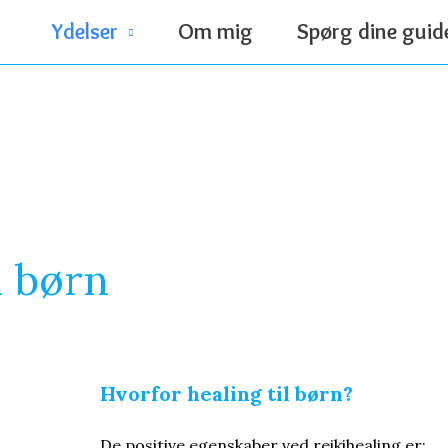
Ydelser
Om mig
Spørg dine guid
l børn
Hvorfor healing til børn?
De positive egenskaber ved reikihealing er: