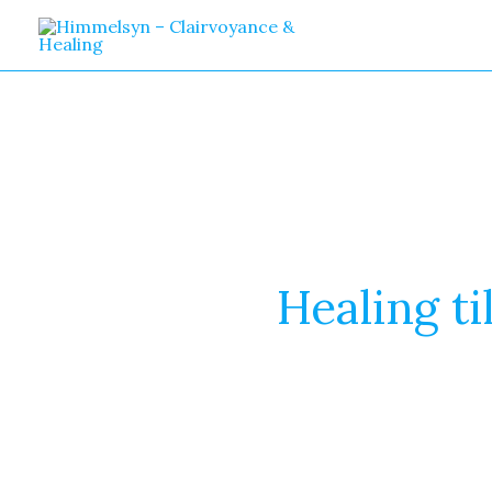
Gå
til
indholdet
Healing ti