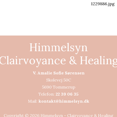
Himmelsyn
Clairvoyance & Healin
V. Amalie Sofie Sørensen
Skolevej 50C
5690 Tommerup
Telefon:
2
2
3
9
0
6
3
5
Mail:
kontakt@himmelsyn.dk
Copyright © 2026 Himmelsyn - Clairvoyance & Healing